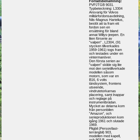
Förrådsbenämning:
PVPJTGB 9031.
Typbeteckning: L3304
Ansvarig för Volvos
militärfordonsavdelning,
Nils-Magnus Hartelius,
beslöt att ta fram ett
fordon sen en
ersättning för bland
annat Willys-jeepen. En
liten förserie av
”valpen” , L2304, (91
stycken tillverkades
1959-1961) togs fram
och testades under en
vintermanöver.
Den första serien av
”valpen” skilde sig lite
mot den serietillverkade
modellen såsom
motorn, som var en
B16, 6 volts
tändsystem, frontens
utseende,
vindrutetorkarnas
placering, samt lnappar
och reglage på
instrumentbrädan.
Mycket av delarna kom
från personbilen
”Amazon”, och
serieproduktionen kom
igång 1961 och slutade
1969.
Pltgbil (Person/last-
terrängbil) 903,
modellen med kapell,
och 903 B, med