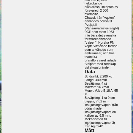
heltäckande
plåtkaross, inköptes av
försvaret i 2 000
exemplar.
Chassit från ”vaplen”
användes också till
Pvpjtgbil
(Pansarvärnsterrängbil)
9031som mom 1963.
Inte bara det svenska
försvaret använde
”valpen”, Norska FN
köpte vitmålade fordon
som användes som
ambulanser, och hos
svenska
brandförsvaret rullade
”valpar” med redskap
vid skogsbränder.
Data
Stridsvikt: 2 200 kg
Längd: 440 mm
Besättning: 4 st
Maxfart: 96 km/h
Motor: Volvo B 18 A, 65
st
Beväpning: 1 st 9 cm
pvpjäs, 7,62 mm
inskjutningsvapen, från
början hade
inskjutningsvapnet en
kaliber av 6,5 mm.
Mekanismen till
inskjutningsvapnet är
från Ag m/42.
Mått