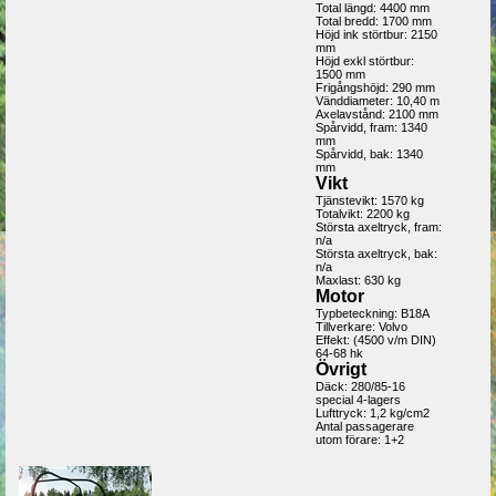
Total längd: 4400 mm
Total bredd: 1700 mm
Höjd ink störtbur: 2150
mm
Höjd exkl störtbur:
1500 mm
Frigångshöjd: 290 mm
Vänddiameter: 10,40 m
Axelavstånd: 2100 mm
Spårvidd, fram: 1340
mm
Spårvidd, bak: 1340
mm
Vikt
Tjänstevikt: 1570 kg
Totalvikt: 2200 kg
Största axeltryck, fram:
n/a
Största axeltryck, bak:
n/a
Maxlast: 630 kg
Motor
Typbeteckning: B18A
Tillverkare: Volvo
Effekt: (4500 v/m DIN)
64-68 hk
Övrigt
Däck: 280/85-16
special 4-lagers
Lufttryck: 1,2 kg/cm2
Antal passagerare
utom förare: 1+2