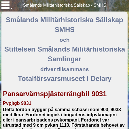
Smålands Militärhistoriska Sällskap • SMHS
Smålands Militärhistoriska Sällskap
SMHS
och
Stiftelsen Smålands Militärhistoriska
Samlingar
driver tillsammans
Totalförsvarsmuseet i Delary
Pansarvärnspjästerrängbil 9031
Pvpjtgb 9031
Detta fordon bygger på samma schassi som 903, 9033
med flera. Fordonet ingick i brigadens infpvkomapni
eller i pansarbrigadens pvkompani. Fordonet var
utrustad med 9 cm pvkan 1110. Förstahands behovet av