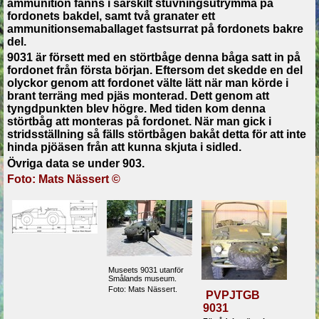
ammunition fanns i särskilt stuvningsutrymma på
fordonets bakdel, samt två granater ett
ammunitionsemaballaget fastsurrat på fordonets bakre
del.
9031 är försett med en störtbåge denna båga satt in på
fordonet från första början. Eftersom det skedde en del
olyckor genom att fordonet välte lätt när man körde i
brant terräng med pjäs monterad. Dett genom att
tyngdpunkten blev högre. Med tiden kom denna
störtbåg att monteras på fordonet. När man gick i
stridsställning så fälls störtbågen bakåt detta för att inte
hinda pjöäsen från att kunna skjuta i sidled.
Övriga data se under 903.
Foto: Mats Nässert ©
Museets 9031 utanför
Smålands museum.
Foto: Mats Nässert.
PVPJTGB
9031