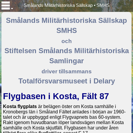
Smålands Militärhistoriska Sällskap • SMHS
Smålands Militärhistoriska Sällskap
SMHS
och
Stiftelsen Smålands Militärhistoriska
Samlingar
driver tillsammans
Totalförsvarsmuseet i Delary
Flygbasen i Kosta, Fält 87
Kosta flygplats
är belägen öster om Kosta samhälle i
Kronobergs län i Småland Fältet anlades i början av 1960-
talet och är uppbyggd enligt Flygvapnets bas 60-system.
Rakt igenom huvudbanan löper landsvägen mellan Kosta
samhälle och Kosta skjutfält. Flygbasen har under åren