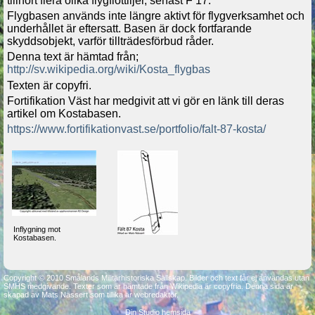
tillhört flera olika flygflottiljer, senast F 17.
Flygbasen används inte längre aktivt för flygverksamhet och
underhållet är eftersatt. Basen är dock fortfarande
skyddsobjekt, varför tillträdesförbud råder.
Denna text är hämtad från;
http://sv.wikipedia.org/wiki/Kosta_flygbas
Texten är copyfri.
Fortifikation Väst har medgivit att vi gör en länk till deras
artikel om Kostabasen.
https://www.fortifikationvast.se/portfolio/falt-87-kosta/
Inflygning mot
Kostabasen.
Copyright © 2010 Smålands Militärhistoriska Sällskap. Bilder och text får ej användas utan
SMHS medgivande. Texter som är hämtade från Wikipedia är copyfria. Denna sida är
skapad av Mats Nässert som tillika är webredaktör.
Din Studio hemsida