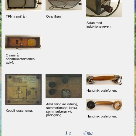
TFN framifrån.
Ovanifrån.
Sidan med
induktionsveven.
Ovanifrån,
handmikrotelefonen
avlyft.
Handmikrotelefonen.
Anslutning av ledning,
summerknapp, lucka
Kopplingsschema.
som markerar vid
påringning.
Handmikrotelefonen.
1
2