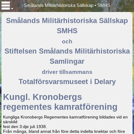
Smålands Militärhistoriska Sällskap • SMHS
Smålands Militärhistoriska Sällskap
SMHS
och
Stiftelsen Smålands Militärhistoriska
Samlingar
driver tillsammans
Totalförsvarsmuseet i Delary
Kungl. Kronobergs
regementes kamratförening
Kungliga Kronobergs Regementes kamratförening bildades vid en
särskild
fest den 3:dje juli 1938.
Från många, bland annat från före detta indelta knektar och före