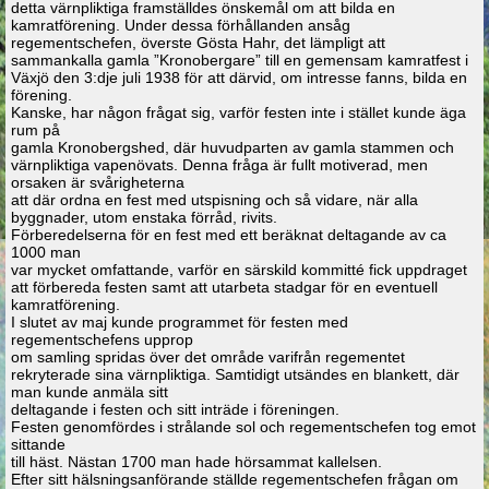
detta värnpliktiga framställdes önskemål om att bilda en
kamratförening. Under dessa förhållanden ansåg
regementschefen, överste Gösta Hahr, det lämpligt att
sammankalla gamla ”Kronobergare” till en gemensam kamratfest i
Växjö den 3:dje juli 1938 för att därvid, om intresse fanns, bilda en
förening.
Kanske, har någon frågat sig, varför festen inte i stället kunde äga
rum på
gamla Kronobergshed, där huvudparten av gamla stammen och
värnpliktiga vapenövats. Denna fråga är fullt motiverad, men
orsaken är svårigheterna
att där ordna en fest med utspisning och så vidare, när alla
byggnader, utom enstaka förråd, rivits.
Förberedelserna för en fest med ett beräknat deltagande av ca
1000 man
var mycket omfattande, varför en särskild kommitté fick uppdraget
att förbereda festen samt att utarbeta stadgar för en eventuell
kamratförening.
I slutet av maj kunde programmet för festen med
regementschefens upprop
om samling spridas över det område varifrån regementet
rekryterade sina värnpliktiga. Samtidigt utsändes en blankett, där
man kunde anmäla sitt
deltagande i festen och sitt inträde i föreningen.
Festen genomfördes i strålande sol och regementschefen tog emot
sittande
till häst. Nästan 1700 man hade hörsammat kallelsen.
Efter sitt hälsningsanförande ställde regementschefen frågan om