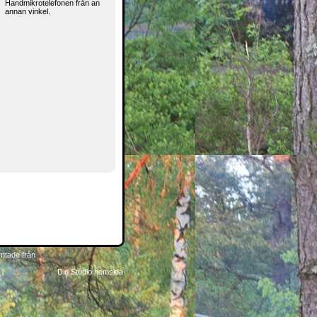
Handmikrotelefonen från an
annan vinkel.
mtade från
Din Studio hemsida