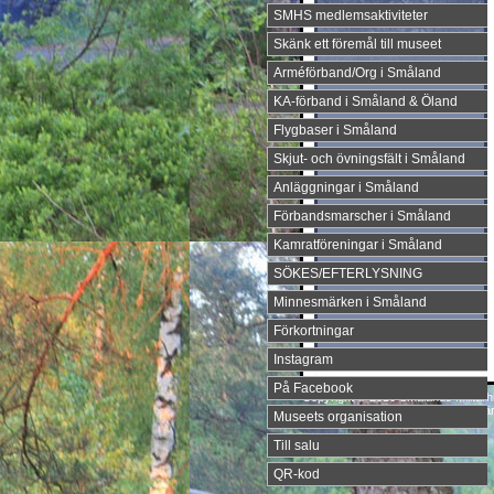
SMHS medlemsaktiviteter
Skänk ett föremål till museet
Arméförband/Org i Småland
KA-förband i Småland & Öland
Flygbaser i Småland
Skjut- och övningsfält i Småland
Anläggningar i Småland
Förbandsmarscher i Småland
Kamratföreningar i Småland
SÖKES/EFTERLYSNING
Minnesmärken i Småland
Förkortningar
Instagram
På Facebook
Copyright © 2010 Smålands Militärh
Wikipedia är copyfria. Denna sida ä
Museets organisation
Till salu
QR-kod