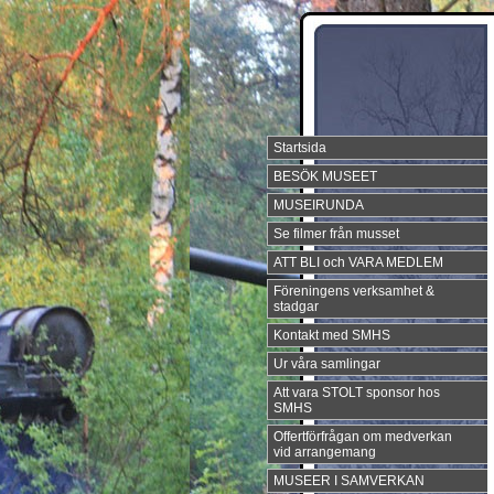
Startsida
BESÖK MUSEET
MUSEIRUNDA
Se filmer från musset
ATT BLI och VARA MEDLEM
Föreningens verksamhet &
stadgar
Kontakt med SMHS
Ur våra samlingar
Att vara STOLT sponsor hos
SMHS
Offertförfrågan om medverkan
vid arrangemang
MUSEER I SAMVERKAN