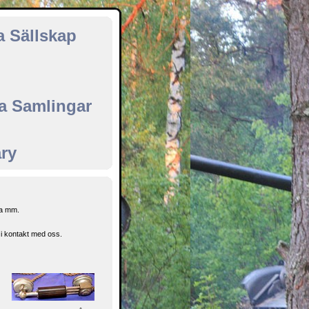
a Sällskap
ka Samlingar
ary
ta mm.
i kontakt med oss.