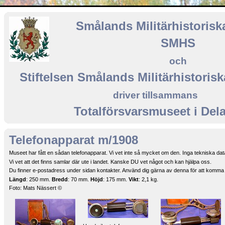
Smålands Militärhistorisk
SMHS
och
Stiftelsen Smålands Militärhistoris
driver tillsammans
Totalförsvarsmuseet i Del
Telefonapparat m/1908
Museet har fått en sådan telefonapparat. Vi vet inte så mycket om den. Inga tekniska da
Vi vet att det finns samlar där ute i landet. Kanske DU vet något och kan hjälpa oss.
Du finner e-postadress under sidan kontakter. Använd dig gärna av denna för att komma 
Längd
: 250 mm.
Bredd
: 70 mm.
Höjd
: 175 mm.
Vikt
: 2,1 kg.
Foto: Mats Nässert ©