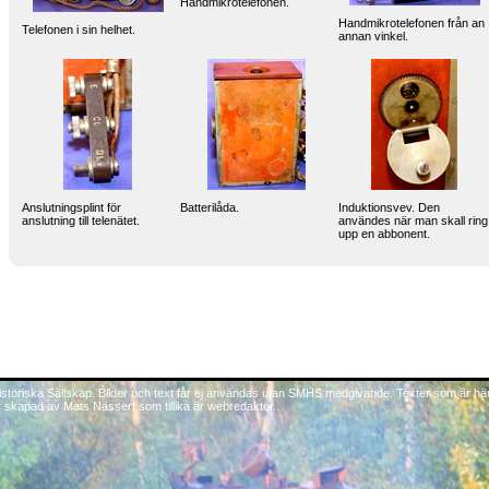
Handmikrotelefonen.
Handmikrotelefonen från an
Telefonen i sin helhet.
annan vinkel.
Anslutningsplint för
Batterilåda.
Induktionsvev. Den
anslutning till telenätet.
användes när man skall ring
upp en abbonent.
istoriska Sällskap. Bilder och text får ej användas utan SMHS medgivande. Texter som är hä
r skapad av Mats Nässert som tillika är webredaktör.