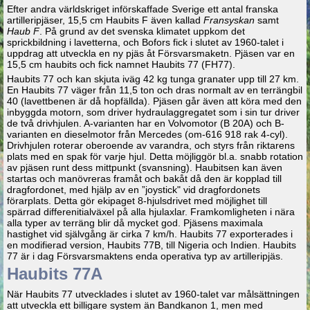
Efter andra världskriget införskaffade Sverige ett antal franska
artilleripjäser, 15,5 cm Haubits F även kallad
Fransyskan
samt
Haub F
. På grund av det svenska klimatet uppkom det
sprickbildning i lavetterna, och Bofors fick i slutet av 1960-talet i
uppdrag att utveckla en ny pjäs åt Försvarsmaketn. Pjäsen var en
15,5 cm haubits och fick namnet Haubits 77 (FH77).
Haubits 77 och kan skjuta iväg 42 kg tunga granater upp till 27 km.
En Haubits 77 väger från 11,5 ton och dras normalt av en terrängbil
40 (lavettbenen är då hopfällda). Pjäsen går även att köra med den
inbyggda motorn, som driver hydraulaggregatet som i sin tur driver
de två drivhjulen. A-varianten har en Volvomotor (B 20A) och B-
varianten en dieselmotor från Mercedes (om-616 918 rak 4-cyl).
Drivhjulen roterar oberoende av varandra, och styrs från riktarens
plats med en spak för varje hjul. Detta möjliggör bl.a. snabb rotation
av pjäsen runt dess mittpunkt (svansning). Haubitsen kan även
startas och manövreras framåt och bakåt då den är kopplad till
dragfordonet, med hjälp av en ”joystick" vid dragfordonets
förarplats. Detta gör ekipaget 8-hjulsdrivet med möjlighet till
spärrad differenitialväxel på alla hjulaxlar. Framkomligheten i nära
alla typer av terräng blir då mycket god. Pjäsens maximala
hastighet vid självgång är cirka 7 km/h. Haubits 77 exporterades i
en modifierad version, Haubits 77B, till Nigeria och Indien. Haubits
77 är i dag Försvarsmaktens enda operativa typ av artilleripjäs.
Haubits 77A
När Haubits 77 utvecklades i slutet av 1960-talet var målsättningen
att utveckla ett billigare system än Bandkanon 1, men med