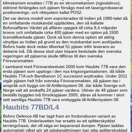
kilmekanism ersattes i 77B av en skruvmekanism (ogivalskruv),
eldröret förlängdes och pjäsen försågs med ett lasergyrobaserat
positionerings- och riktsystem kallat POS2.
Det var denna modell som exporterades tili Indien på 1980-talet då
en omfattande mutskandal upptäcktes, den så kallade
Boforsaffären Värdet på affären uppgick till cirka 8,4 miljarder
kronor och omfattade cirka 400 pjäser med en option på 1500
licenstillverkade pjäser. Dock så kom denna option att aldrig
utnyttjas av Indien på grund av den mutskandal som avslöjades.
Bofors hade dock redan tillverkat 51 pjäser inför leverans av
delserie två. Då dessa stod utan köpare beslutade den svenska
regeringen att pjäserna skulle tillföras till den svenska
Försvarsmakten.
I samband med Försvarsbeslutet 2000 kom Haubits 77B vara den
enda pjäsen som upptogs i den nya krigsorganisationen, då både
Haubits 77A och Bandkanon 1C successivt avyttrades. Under 2011
utgår pjäsen helt från svenska Försvarsmakten, då pjäsen tas i
anspråk och byggs om tili Artillerisystem 08, där både Sverige och
Norge valt att anskaffa 24 pjäser vardera. Utöver de 48 pjäser som
beställs byggdes två försökspjäser 2005, därav så kommer i stort
sett samtliga Haubits 77B vara ombyggda till Artillerisystem 08.
Haubits 77BD/L4
Bofors Defence AB har tagit fram en fordonsburen variant av
Haubits 77B. Underlavetten har ersatts av ett splitterskyddat
terrängchassi, det vill säga en bepansrad dumper. Pjäsen laddas
automatiskt vilket gör att pjäsbesättningen kan sitta splitterskyddad