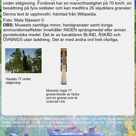
under eldgivning. Fordonet har en marschhastighet på 70 km/h, en
besättning på fyra soldater och kan medföra 26 skjutklara granater.
Denna text är upphovsfri, hämtad från Wikipedia.
Foto: Mats Nässert ©
OBS:
Museets samtliga minor, handgranater samt övriga
ammunitionseffekter innehåller INGEN sprängmedel eller annan
pyrotekniska medel. Det är av karaktären BLIND, ÅSKÅD och
ÖVNINGS utan laddning. Det är med andra ord helt ofarliga.
Haubits 77 under
eldgivning.
Museets haub 77
granat består av hylsa
och en granat som är
svarvad i trä.
Copyright © 2010 Smålands Militärhistoriska Sällskap. Bilder och text får ej användas utan
SMHS medgivande. Texter som är hämtade från Wikipedia är copyfria. Denna sida är
skapad av Mats Nässert som tillika är webredaktör.
Din Studio hemsida