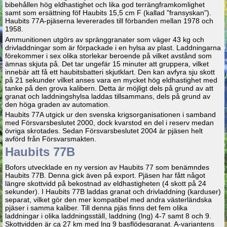
bibehållen hög eldhastighet och lika god terrängframkomlighet
samt som ersättning föf Haubits 15,5 cm F (kallad "fransyskan").
Haubits 77A-pjäserna levererades till förbanden mellan 1978 och
1958.
Ammunitionen utgörs av spränggranater som väger 43 kg och
drivladdningar som är förpackade i en hylsa av plast. Laddningarna
förekommer i sex olika storlekar beroende på vilket avstånd som
ämnas skjuta på. Det tar ungefär 15 minuter att gruppera, vilket
innebär att få ett haubitsbatteri skjutklart. Den kan avfyra sju skott
på 21 sekunder vilket anses vara en mycket hög eldhastighet med
tanke på den grova kalibern. Detta är möjligt dels på grund av att
granat och laddningshylsa laddas tillsammans, dels på grund av
den höga graden av automation.
Haubits 77A utgick ur den svenska krigsorganisationen i samband
med Försvarsbeslutet 2000, dock kvarstod en del i reserv medan
övriga skrotades. Sedan Försvarsbeslutet 2004 är pjäsen helt
avförd från Försvarsmakten.
Haubits 77B
Bofors utvecklade en ny version av Haubits 77 som benämndes
Haubits 77B. Denna gick även på export. Pjäsen har fått något
längre skottvidd på bekostnad av eldhastigheten (4 skott på 24
sekunder). I Haubits 77B laddas granat och drivladdning (karduser)
separat, vilket gör den mer kompatibel med andra västerländska
pjäser i samma kaliber. Till denna pjäs finns det fem olika
laddningar i olika laddningsställ, laddning (lng) 4-7 samt 8 och 9.
Skottvidden är ca 27 km med lng 9 basflödesgranat. A-variantens