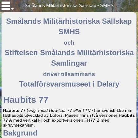
Smålands Militärhistoriska Sällskap • SMHS
Smålands Militärhistoriska Sällskap
SMHS
och
Stiftelsen Smålands Militärhistoriska
Samlingar
driver tillsammans
Totalförsvarsmuseet i Delary
Haubits 77
Haubits 77
(
eng: Field Howitzer 77 eller FH77
) är svensk 155 mm
fälthaubits utvecklad av Bofors. Pjäsen finns i två versioner
Haubits
77 A
med vertikal kil och exportversionen
FH77 B
med
skruvmekanism.
Bakgrund